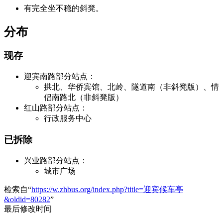
有完全坐不稳的斜凳。
分布
现存
迎宾南路部分站点：
拱北、华侨宾馆、北岭、隧道南（非斜凳版）、情
侣南路北（非斜凳版）
红山路部分站点：
行政服务中心
已拆除
兴业路部分站点：
城市广场
检索自“
https://w.zhbus.org/index.php?title=迎宾候车亭
&oldid=80282
”
最后修改时间