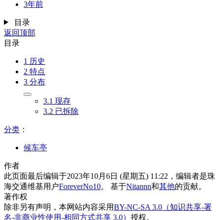
3年前
目录
返回顶部
目录
1
历史
2
特点
3
分布
3.1
现存
3.2
已拆除
分类
：​
候车亭
作者
此页面最后编辑于2023年10月6日 (星期五) 11:22，编辑者是珠
海交通维基用户
ForeverNo10
。 基于
Nitannn
和
其他
的贡献。
著作权
除非另有声明，本网站内容采用
BY-NC-SA 3.0（知识共享-署
名-非商业性使用-相同方式共享 3.0）
授权。