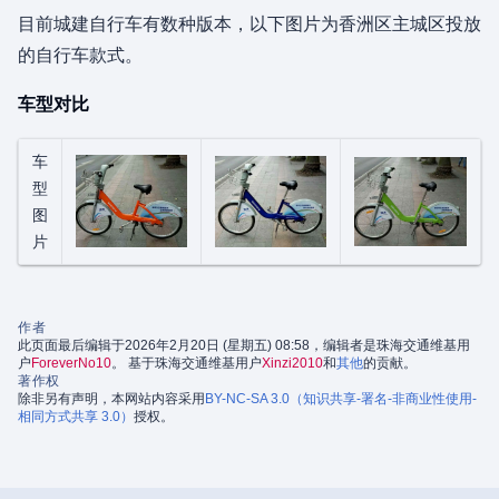
目前城建自行车有数种版本，以下图片为香洲区主城区投放
的自行车款式。
车型对比
车
型
图
片
作者
此页面最后编辑于2026年2月20日 (星期五) 08:58，编辑者是珠海交通维基用
户
ForeverNo10
。 基于珠海交通维基用户
Xinzi2010
和
其他
的贡献。
著作权
除非另有声明，本网站内容采用
BY-NC-SA 3.0（知识共享-署名-非商业性使用-
相同方式共享 3.0）
授权。