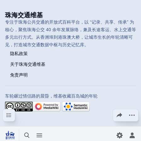
珠海交通维基
专注于珠海公共交通的开放式百科平台，以 “记录、共享、传承” 为
核心，聚焦珠海公交 40 余年发展脉络，兼及长途客运、水上交通等
多元出行方式。从香洲埠到港珠澳大桥，让城市生长的年轮清晰可
见，打造城市交通数据中枢与历史记忆库。
隐私政策
关于珠海交通维基
免责声明
车轮碾过情侣路的晨昏，维基收藏百岛城的年轮
目录
分享此页面
更多操
打开/关闭搜索
打开/关闭菜单
切换首选
打