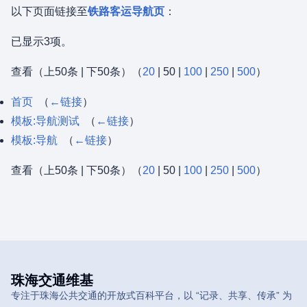
以下页面链接至
铁路客运导航页
：
已显示3项。
查看（
上50条
|
下50条
）（
20
|
50
|
100
|
250
|
500
）
首页
‎
（
←链接
）
模板:导航测试
‎
（
←链接
）
模板:导航
‎
（
←链接
）
查看（
上50条
|
下50条
）（
20
|
50
|
100
|
250
|
500
）
珠海交通维基
专注于珠海公共交通的开放式百科平台，以 “记录、共享、传承” 为