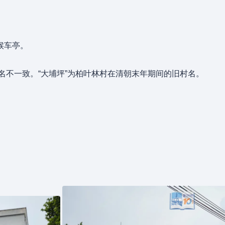
候车亭。
站名不一致。“大埔坪”为柏叶林村在清朝末年期间的旧村名。