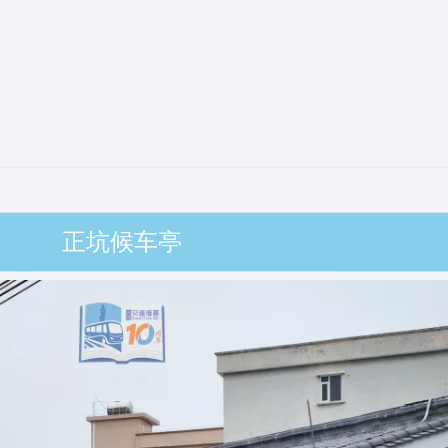
正坑候车亭