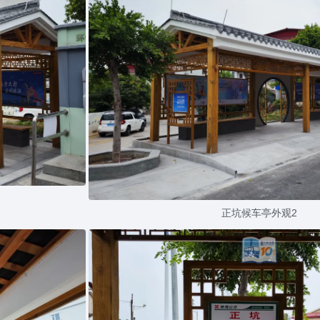
正坑候车亭外观2