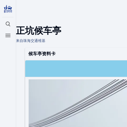
打开/关闭搜索
正坑候车亭
打开/关闭菜单
来自珠海交通维基
候车亭资料卡