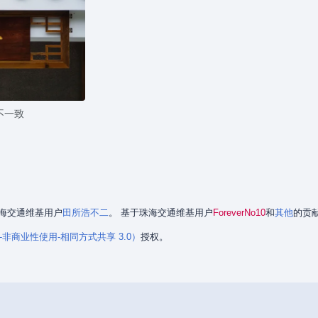
不一致
是珠海交通维基用户
田所浩不二
。 基于珠海交通维基用户
ForeverNo10
和
其他
的贡
署名-非商业性使用-相同方式共享 3.0）
授权。