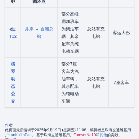
称
循环点
部分高峰
期加班车
井岸
↔
香洲总
为柴油车
总站有充
客运大巴
T12
站
辆，其余
电站
配车为纯
电动车辆
横
部分7座
琴
客车为汽
动
油车辆，
总站有充
7座客车
态
其余配车
电站
公
为纯电动
交
车辆
作者
此页面最后编辑于2025年9月19日 (星期五) 11:08，编辑者是珠海交通维基用
户
LanKaJinPao
。 基于珠海交通维基用户
ForeverNo10
和
其他
的贡献。