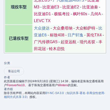
北京EU5
-
广汽新能源Aion S
-
比亚迪
现役车型
M3
-
比亚迪E3
-
比亚迪E2
-
比亚迪秦
-
比亚迪D1
-
极狐考拉
-
枫叶60s
-
几何A
-
LEVC TX
大众捷达
-
大众桑塔纳
-
大众帕萨特
-
比
亚迪E6
-
标致408
-
日产轩逸
-
英伦TX4
-
已退役车型
广汽传祺GA5
-
起亚远航
-
现代名驭
-
丰
田花冠
-
铃木启悦
分类
客运公司
作者
此页面最后编辑于2024年9月18日 (星期三) 14:38，编辑者是珠海交通维基用
户
ForeverNo10
。 基于珠海交通维基用户
Winterx
的贡献。
著作权
除非另有声明，本网站内容采用
BY-NC-SA 3.0（知识共享-署名-非商业性使用-
相同方式共享 3.0）
授权。