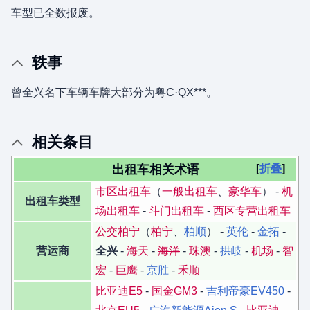
车型已全数报废。
轶事
曾全兴名下车辆车牌大部分为粤C·QX***。
相关条目
出租车相关术语
折叠
市区出租车
（
一般出租车
、
豪华车
） -
机
出租车类型
场出租车
-
斗门出租车
-
西区专营出租车
公交柏宁
（
柏宁
、
柏顺
） -
英伦
-
金拓
-
营运商
全兴
-
海天
-
海洋
-
珠澳
-
拱岐
-
机场
-
智
宏
-
巨鹰
-
京胜
-
禾顺
比亚迪E5
-
国金GM3
-
吉利帝豪EV450
-