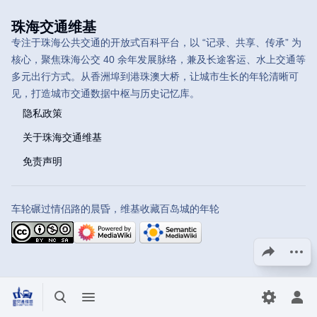
珠海交通维基
专注于珠海公共交通的开放式百科平台，以 “记录、共享、传承” 为
核心，聚焦珠海公交 40 余年发展脉络，兼及长途客运、水上交通等
多元出行方式。从香洲埠到港珠澳大桥，让城市生长的年轮清晰可
见，打造城市交通数据中枢与历史记忆库。
隐私政策
关于珠海交通维基
免责声明
车轮碾过情侣路的晨昏，维基收藏百岛城的年轮
分享此页面
更多操
打开/关闭搜索
打开/关闭菜单
切换首选
打