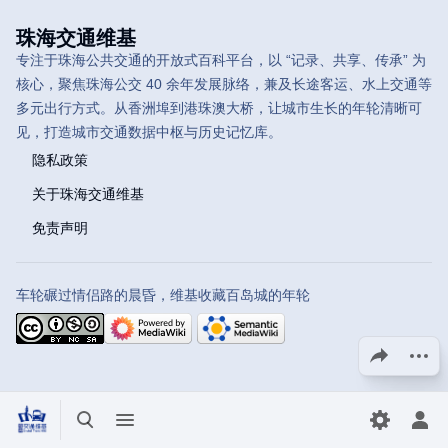
珠海交通维基
专注于珠海公共交通的开放式百科平台，以 “记录、共享、传承” 为
核心，聚焦珠海公交 40 余年发展脉络，兼及长途客运、水上交通等
多元出行方式。从香洲埠到港珠澳大桥，让城市生长的年轮清晰可
见，打造城市交通数据中枢与历史记忆库。
隐私政策
关于珠海交通维基
免责声明
车轮碾过情侣路的晨昏，维基收藏百岛城的年轮
分享此页面
更多操
打开/关闭搜索
打开/关闭菜单
切换首选
打