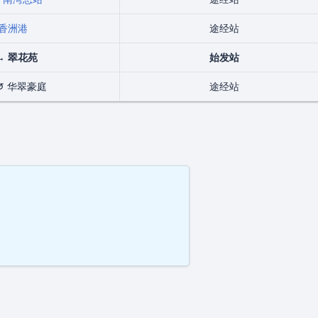
香洲港
途经站
↔
翠花苑
始发站
↺ 华翠豪庭
途经站