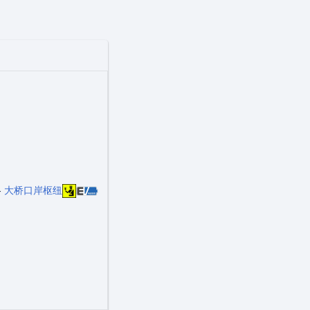
-
大桥口岸枢纽