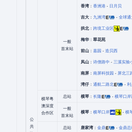
香湾
：
香洲港
-
日月贝
吉大
：
九洲湾
-
全球通
拱北
：
跨境工业区
梅华
：
翠花苑
一般
首末站
前山
：
嘉园
-
造贝西
凤山
：
诗僧路中
-
三溪实验
南屏
：
南屏科技园
-
屏北三
湾仔
：
通航二路北
-
利
总站
横琴
：
长隆
-
横琴口岸
横琴粤
澳深度
一般
横琴
：
横琴口岸
-
横
合作区
首末站
公
共
总站
唐家湾
：
金鼎
-
金鼎总