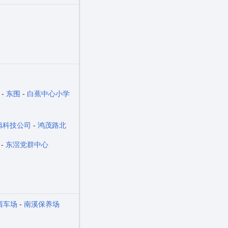
-
东围
-
白蕉中心小学
旭科技公司
-
鸿茂路北
-
东滘党群中心
西车场
-
南溪保养场