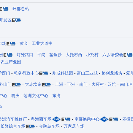
-
环郡总站
开发区
市场
-
黄金
-
工业大道中
洲
-
灯笼路口
-
平岗
-
鳘鱼沙
-
大托村西
-
小托村
-
六乡居委会
态农业产业园
学西门
-
乾务行政中心
-
则成科技园
-
富山工业城
-
格创龙蟠坊
-
爱
外山门
-
大赤坎东
-
上洲
-
下洲
-
南门
-
大环村
-
汉坑
-
南门冲
中心
-
粉洲
-
莲洲文化中心
-
东湾
学
香洲汽车维修厂
-
粤海西车场
-
南屏换乘中心
-
翠微
-
长隆综合车场
-
金融岛车场
-
万家居车场