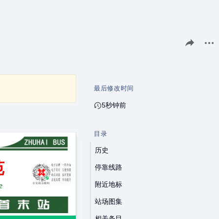
分享此页面
更多
最后修改时间
5秒钟前
目录
历史
苑
停靠线路
附近地标
e
站场图集
相关条目