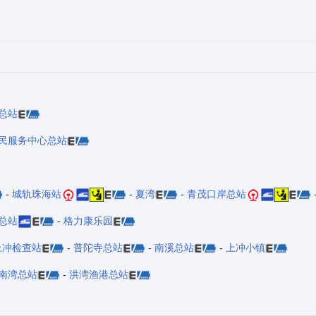
总站
民服务中心总站
-
城轨珠海站
-
夏湾
-
青茂口岸总站
总站
-
格力康乐园
上冲检查站
-
普陀寺总站
-
南溪总站
-
上冲小镇
南湾总站
-
洪湾渔港总站