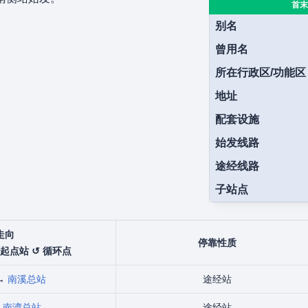
首末
别名
曾用名
所在行政区/功能区
地址
配套设施
始发线路
途经线路
子站点
走向
停靠性质
 起点站 ↺ 循环点
↔
南溪总站
途经站
↔
南湾总站
途经站