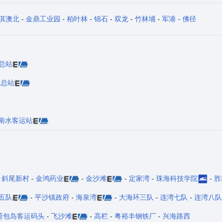
淇澳北
-
金鼎工业园
-
柏叶林
-
锦石
-
双龙
-
竹林埔
-
军港
-
佛径
总站
田总站
南水客运站
-
斜尾新村
-
金鸿药业
-
金沙滩
-
定家湾
-
珠海科技学院
-
胜
五队
-
平沙镇政府
-
海泉湾
-
大海环三队
-
连湾七队
-
连湾八队
荷包岛客运码头
-
飞沙滩
-
高栏
-
粤裕丰钢铁厂
-
兴海路西