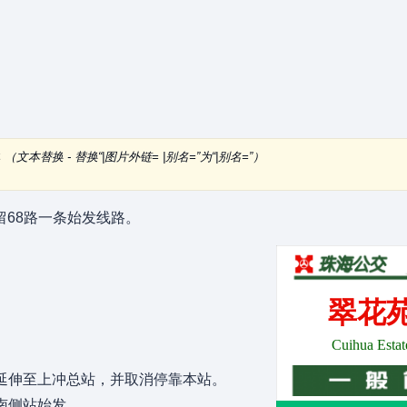
本
（文本替换 - 替换“|图片外链= |别名=”为“|别名=”）
68路一条始发线路。
翠花
Cuihua Estat
0路延伸至上冲总站，并取消停靠本站。
苑南侧站始发。