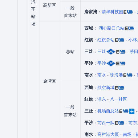
汽
高新区
一般
车
唐家湾
：
清华科技园
-
首末站
站
场
西城
：
湖心路口总站
红旗
：
红旗总站
-
小林
总站
三灶
：
三灶
-
茅
平沙
：
平沙
南水
：
南水
-
珠海港
-
金湾区
西城
：
航空新城
红旗
：
湖东
-
八一社区
一般
三灶
：
机场西总站
首末站
平沙
：
前西一队
-
前东
南水
：
高栏港大厦
-
南场
-