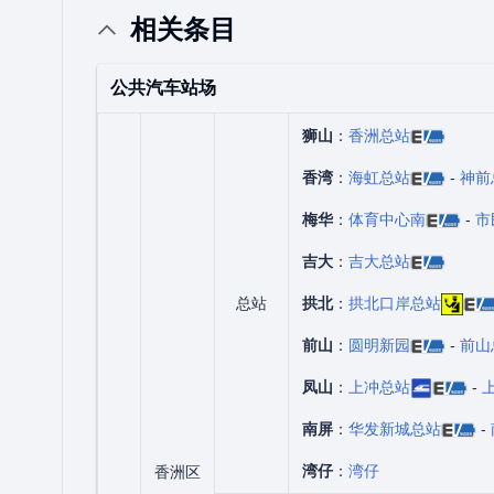
相关条目
公共汽车站场
狮山
：
香洲总站
香湾
：
海虹总站
-
神前
梅华
：
体育中心南
-
市
吉大
：
吉大总站
总站
拱北
：
拱北口岸总站
前山
：
圆明新园
-
前山
凤山
：
上冲总站
-
南屏
：
华发新城总站
-
湾仔
：
湾仔
香洲区