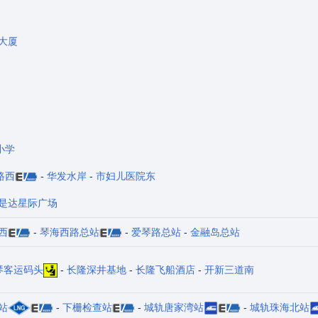
大厦
小学
路西
-
华发水岸
-
市妇儿医院东
是达星际广场
西
-
琴海西路总站
-
爱琴路总站
-
金融岛总站
琴客运码头
-
长隆深井基地
-
长隆飞船酒店
-
开新三道南
站
-
下栅检查站
-
城轨唐家湾站
-
城轨珠海北站