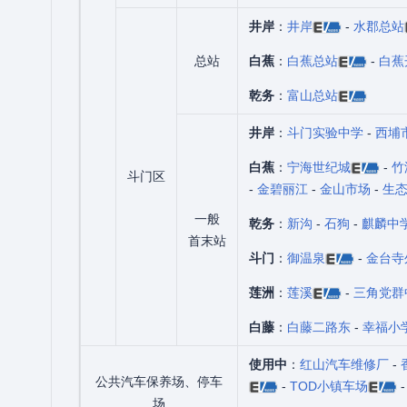
井岸
：
井岸
-
水郡总站
总站
白蕉
：
白蕉总站
-
白蕉
乾务
：
富山总站
井岸
：
斗门实验中学
-
西埔
白蕉
：
宁海世纪城
-
竹
斗门区
-
金碧丽江
-
金山市场
-
生
一般
乾务
：
新沟
-
石狗
-
麒麟中
首末站
斗门
：
御温泉
-
金台寺
莲洲
：
莲溪
-
三角党群
白藤
：
白藤二路东
-
幸福小
使用中
：
红山汽车维修厂
-
公共汽车保养场、停车
-
TOD小镇车场
场