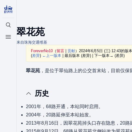
打开/关闭搜索
翠花苑
打开/关闭菜单
来自珠海交通维基
ForeverNo10
（
留言
|
贡献
）
2024年6月5日 (三) 12:43的版
(
差异
)
←上一版本
| 最后版本 (差异) | 下一版本→ (差异)
翠花苑
，是位于翠仙路上的公交首末站，目前仅保留
历史
2001年，68路开通，本站同时启用。
2004年，20路延伸至本站始发。
2013年8月16日，因翠花苑掉头口存在隐患，2
2015年9月12日，68路从翠花苑北侧站改为翠花