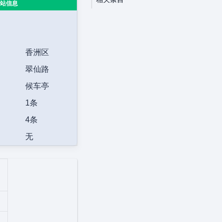
站信息
香洲区
翠仙路
候车亭
1条
4条
无