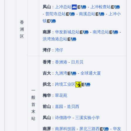
凤山
：
上冲总站
-
上冲检查站
-
普陀寺总站
-
南溪总站
-
上冲小
镇
香
洲
南屏
：
华发新城总站
-
南湾总站
-
区
洪湾渔港总站
湾仔
：
湾仔
香湾
：
香洲港
-
日月贝
吉大
：
九洲湾
-
全球通大厦
拱北
：
跨境工业区
一
梅华
：
翠花苑
般
首
前山
：
嘉园
-
造贝西
末
凤山
：
诗僧路中
-
三溪实验小学
站
南屏
：
南屏科技园
-
屏北三路西
-
华发