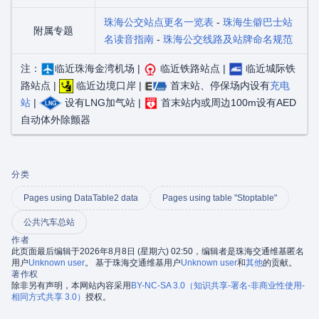
珠海公交站点更名一览表
-
珠海生僻巴士站
附属专题
名读音指南
-
珠海公交线路及站牌命名规范
注：
临近珠海金湾机场 |
临近铁路站点 |
临近城际铁
路站点 |
临近边境口岸 |
首末站、停保场内设有
充电
站
|
设有LNG加气站 |
首末站内或周边100m设有AED
自动体外除颤器
分类
Pages using DataTable2 data
Pages using table "Stoptable"
公共汽车总站
作者
此页面最后编辑于2026年8月8日 (星期六) 02:50，编辑者是珠海交通维基匿名
用户
Unknown user
。 基于珠海交通维基用户
Unknown user
和
其他
的贡献。
著作权
除非另有声明，本网站内容采用
BY-NC-SA 3.0（知识共享-署名-非商业性使用-
相同方式共享 3.0）
授权。