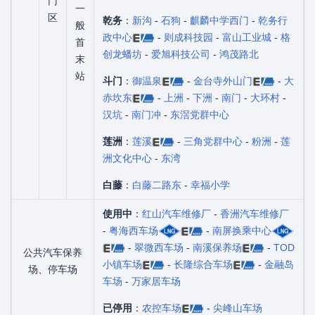
门
一
区
乾务
：
新沟
-
石狗
-
麒麟中学西门
-
乾务行
般
政中心
-
则成科技园
-
富山工业城
-
格
首
创龙蟠坊
-
爱旭科技公司
-
鸿茂路北
末
站
斗门
：
御温泉
-
金台寺外山门
-
大
赤坎东
-
上洲
-
下洲
-
南门
-
大环村
-
汉坑
-
南门冲
-
东滘党群中心
莲洲
：
莲溪
-
三角党群中心
-
粉洲
-
莲
洲文化中心
-
东湾
白藤
：
白藤二路东
-
幸福小学
使用中
：
红山汽车维修厂
-
香洲汽车维修厂
-
粤海西车场
-
南屏换乘中心
-
翠微西车场
-
南溪保养场
-
TOD
公共汽车保养
小镇车场
-
长隆综合车场
-
金融岛
场、停车场
车场
-
万家居车场
已停用
：
农控车场
-
尖峰山车场