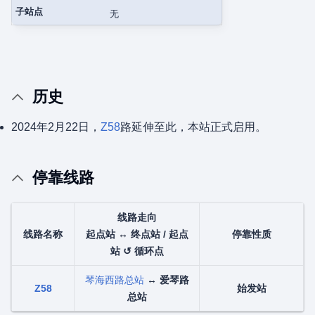
子站点
无
历史
2024年2月22日，
Z58
路延伸至此，本站正式启用。
停靠线路
线路走向
线路名称
起点站 ↔ 终点站 / 起点
停靠性质
站 ↺ 循环点
琴海西路总站
↔
爱琴路
Z58
始发站
总站