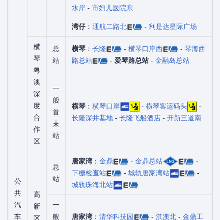
水岸
-
市妇儿医院东
湾仔
：
通航二路北
-
利是达星际广场
横
总
横琴
：
长隆
-
横琴口岸西
-
琴海西
琴
站
路总站
-
爱琴路总站
-
金融岛总站
粤
澳
一
深
般
度
横琴
：
横琴口岸
-
横琴客运码头
-
首
合
长隆深井基地
-
长隆飞船酒店
-
开新三道南
末
作
站
区
唐家湾
：
金鼎
-
金鼎总站
-
总
下栅检查站
-
城轨唐家湾站
-
站
公
城轨珠海北站
共
高
汽
一
新
车
般
唐家湾
：
清华科技园
-
淇澳北
-
金鼎工
区