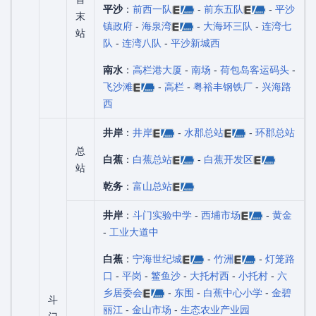
平沙
：
前西一队
-
前东五队
-
平沙
末
镇政府
-
海泉湾
-
大海环三队
-
连湾七
站
队
-
连湾八队
-
平沙新城西
南水
：
高栏港大厦
-
南场
-
荷包岛客运码头
-
飞沙滩
-
高栏
-
粤裕丰钢铁厂
-
兴海路
西
井岸
：
井岸
-
水郡总站
-
环郡总站
总
白蕉
：
白蕉总站
-
白蕉开发区
站
乾务
：
富山总站
井岸
：
斗门实验中学
-
西埔市场
-
黄金
-
工业大道中
白蕉
：
宁海世纪城
-
竹洲
-
灯笼路
口
-
平岗
-
鳘鱼沙
-
大托村西
-
小托村
-
六
乡居委会
-
东围
-
白蕉中心小学
-
金碧
斗
丽江
-
金山市场
-
生态农业产业园