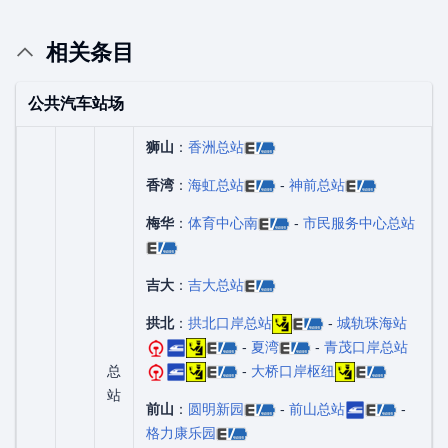
相关条目
公共汽车站场
狮山
：
香洲总站
香湾
：
海虹总站
-
神前总站
梅华
：
体育中心南
-
市民服务中心总站
吉大
：
吉大总站
拱北
：
拱北口岸总站
-
城轨珠海站
-
夏湾
-
青茂口岸总站
总
-
大桥口岸枢纽
站
前山
：
圆明新园
-
前山总站
-
格力康乐园