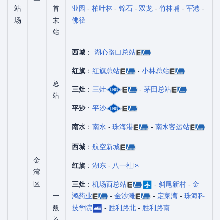
站
首
业园
-
柏叶林
-
锦石
-
双龙
-
竹林埔
-
军港
-
场
末
佛径
站
西城
：
湖心路口总站
红旗
：
红旗总站
-
小林总站
总
三灶
：
三灶
-
茅田总站
站
平沙
：
平沙
南水
：
南水
-
珠海港
-
南水客运站
西城
：
航空新城
金
红旗
：
湖东
-
八一社区
湾
区
三灶
：
机场西总站
-
斜尾新村
-
金
一
鸿药业
-
金沙滩
-
定家湾
-
珠海科
般
技学院
-
胜利路北
-
胜利路南
首