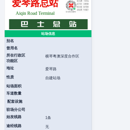
爱琴路总站
Aiqin Road Terminal
站场信息
别名
曾用名
所在行政区
横琴粤澳深度合作区
功能区
地址
爱琴路
性质
自建站场
站场面积
车道数量
配套设施
驻场分公司
始发线路
1条
途经线路
无